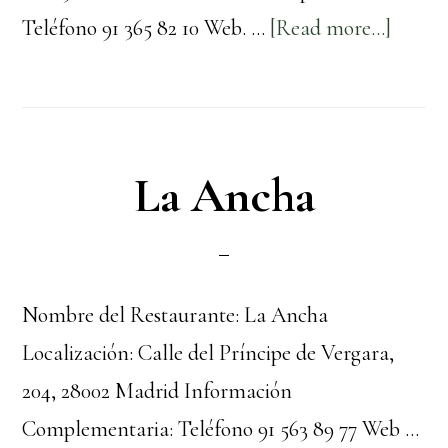
about
Teléfono 91 365 82 10 Web. …
[Read more...]
Casa
Julián
de
Tolosa
La Ancha
Nombre del Restaurante: La Ancha
Localización: Calle del Príncipe de Vergara,
204, 28002 Madrid Información
Complementaria: Teléfono 91 563 89 77 Web …