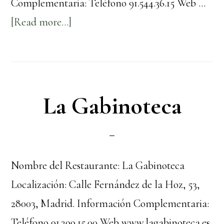
Complementaria: Teléfono 91.544.36.15 Web …
about
[Read more...]
El
Barril
de
Argüelles
La Gabinoteca
Nombre del Restaurante: La Gabinoteca
Localización: Calle Fernández de la Hoz, 53,
28003, Madrid. Información Complementaria:
Teléfono 91.399.15.00 Web www.lagabinoteca.es