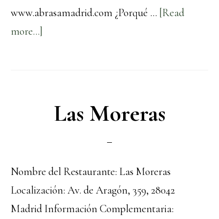
www.abrasamadrid.com ¿Porqué …
[Read
about
more...]
A
Brasa
La
Moraleja
Las Moreras
Nombre del Restaurante: Las Moreras
Localización: Av. de Aragón, 359, 28042
Madrid Información Complementaria: