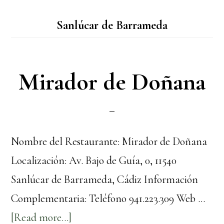
Sanlúcar de Barrameda
Mirador de Doñana
Nombre del Restaurante: Mirador de Doñana
Localización: Av. Bajo de Guía, 0, 11540
Sanlúcar de Barrameda, Cádiz Información
Complementaria: Teléfono 941.223.309 Web …
about
[Read more...]