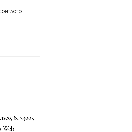
CONTACTO
sco, 8, 33003
52 Web