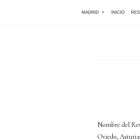
Skip
MADRID
INICIO
RES
to
main
content
Nombre del Rest
Oviedo, Asturi