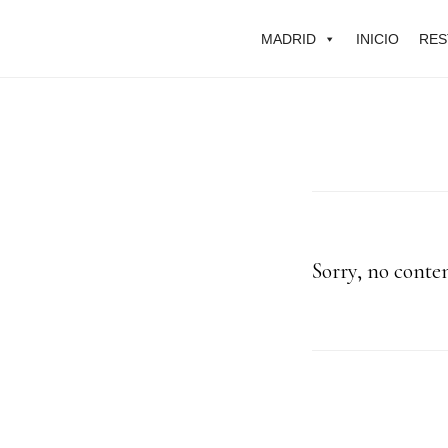
Skip
MADRID
INICIO
RES
to
main
content
Sorry, no conte