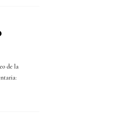
o
eo de la
ntaria: