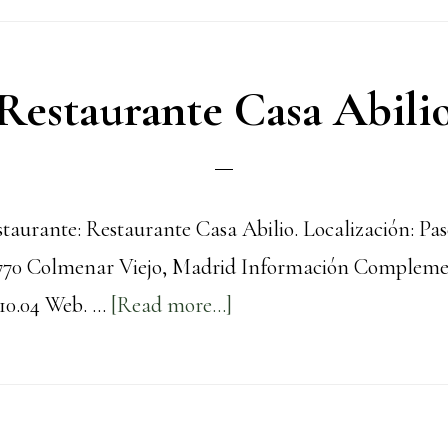
Casa
Ferreira
Restaurante Casa Abili
aurante: Restaurante Casa Abilio. Localización: Pas
28770 Colmenar Viejo, Madrid Información Compleme
about
.10.04 Web. …
[Read more...]
Restaurante
Casa
Abilio