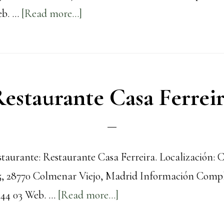
about
eb. …
[Read more...]
De
Lucas
estaurante Casa Ferrei
aurante: Restaurante Casa Ferreira. Localización: C
35, 28770 Colmenar Viejo, Madrid Información Comp
about
 44 03 Web. …
[Read more...]
Restaurante