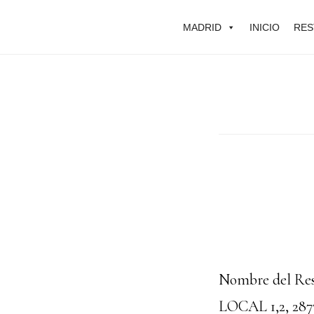
Skip
MADRID
INICIO
RES
to
main
content
Nombre del Rest
LOCAL 1,2, 287