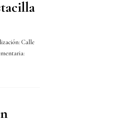
acilla
ización: Calle
ementaria:
ón