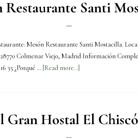
 Restaurante Santi Most
aurante: Mesón Restaurante Santi Mostacilla. Local
, 28770 Colmenar Viejo, Madrid Información Compl
about
 16 35 ¿Porqué …
[Read more...]
Mesón
Restaurante
Santi
Mostacilla
l Gran Hostal El Chisc