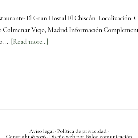
aurante: El Gran Hostal El Chiscón. Localización: Ca
770 Colmenar Viejo, Madrid Información Complement
about
b. …
[Read more...]
El
Gran
Hostal
El
Chiscón
Aviso legal
·
Política de privacidad
·
Copyright © 2026 · Diseño web por
Baloo comunicación